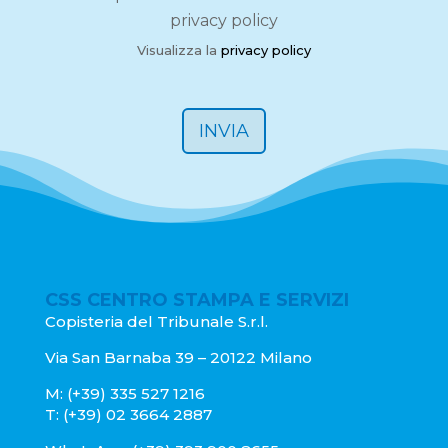
r
r
privacy policy
M
i
e
v
Visualizza la
privacy policy
s
a
s
c
a
y
INVIA
g
P
e
o
*
l
i
c
y
*
CSS CENTRO STAMPA E SERVIZI
Copisteria del Tribunale S.r.l.
Via San Barnaba 39 – 20122 Milano
M: (+39) 335 527 1216
T: (+39) 02 3664 2887