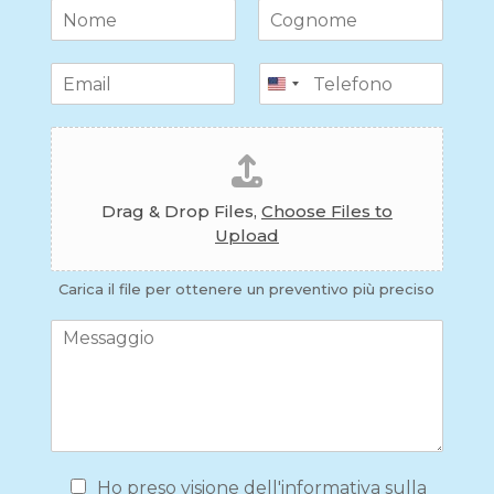
N
o
N
C
m
o
o
E
T
e
m
g
m
e
*
e
n
a
l
o
F
i
m
e
e
i
l
f
l
*
o
e
n
Drag & Drop Files,
Choose Files to
U
o
Upload
p
l
o
Carica il file per ottenere un preventivo più preciso
a
C
d
o
m
m
e
n
t
o
P
Ho preso visione dell'informativa sulla